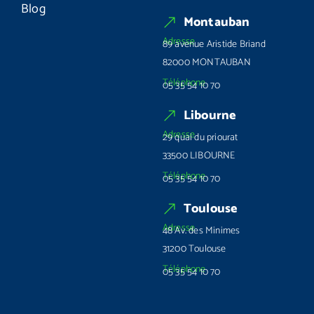
Blog
Montauban
Adresse
89 avenue Aristide Briand
82000 MONTAUBAN
Téléphone
05 35 54 10 70
Libourne
Adresse
29 quai du priourat
33500 LIBOURNE
Téléphone
05 35 54 10 70
Toulouse
Adresse
48 Av. des Minimes
31200 Toulouse
Téléphone
05 35 54 10 70