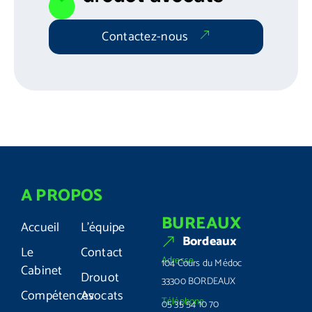
Contactez-nous
A PROPOS
BUREAUX
Accueil
L'équipe
Bordeaux
Le
Contact
Adresse
104 Cours du Médoc
Cabinet
Drouot
33300 BORDEAUX
Compétences
Avocats
Téléphone
05 35 54 10 70