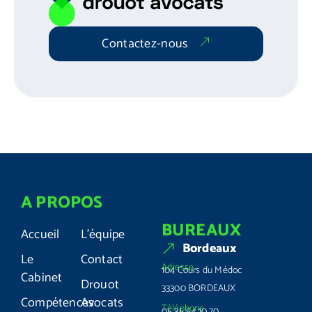
Contactez-nous
A PROPOS
BUREAUX
Accueil
L'équipe
Bordeaux
Le
Contact
Adresse
104 Cours du Médoc
Cabinet
Drouot
33300 BORDEAUX
Compétences
Avocats
Téléphone
05 35 54 10 70