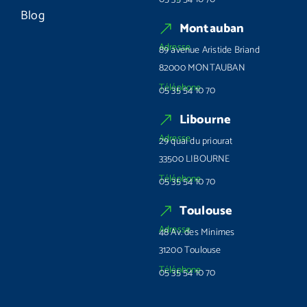
Blog
Montauban
Adresse
89 avenue Aristide Briand
82000 MONTAUBAN
Téléphone
05 35 54 10 70
Libourne
Adresse
29 quai du priourat
33500 LIBOURNE
Téléphone
05 35 54 10 70
Toulouse
Adresse
48 Av. des Minimes
31200 Toulouse
Téléphone
05 35 54 10 70