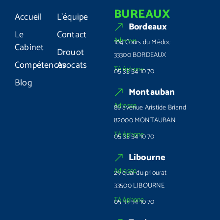
BUREAUX
Accueil
L'équipe
Bordeaux
Le
Contact
Adresse
104 Cours du Médoc
Cabinet
Drouot
33300 BORDEAUX
Compétences
Avocats
Téléphone
05 35 54 10 70
Blog
Montauban
Adresse
89 avenue Aristide Briand
82000 MONTAUBAN
Téléphone
05 35 54 10 70
Libourne
Adresse
29 quai du priourat
33500 LIBOURNE
Téléphone
05 35 54 10 70