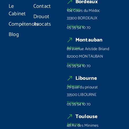
Bordeaux
Le
Contact
Adresse
104 Cours du Médoc
Cabinet
Drouot
33300 BORDEAUX
Compétences
Avocats
Téléphone
05 35 54 10 70
Blog
Montauban
Adresse
89 avenue Aristide Briand
82000 MONTAUBAN
Téléphone
05 35 54 10 70
Libourne
Adresse
29 quai du priourat
33500 LIBOURNE
Téléphone
05 35 54 10 70
Toulouse
Adresse
48 Av. des Minimes